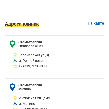
Диагностика зубов
Стоматолог-имплантолог
Удаление зубов
Адреса клиник
На карте
Установка абатмента
Установка брекетов
Хирургическая стоматология
Стоматология
Эстетическая стоматология
Левобережная
Имплантация зубов
Беломорская ул., д.1
Отбеливание зубов
м. Речной вокзал
Лечение десен
+7 (499) 370-48-81
Протезирование зубов
Детская стоматология
Исправление прикуса
Стоматология
Митино
Коронки
Митинская ул., д.43
м. Митино