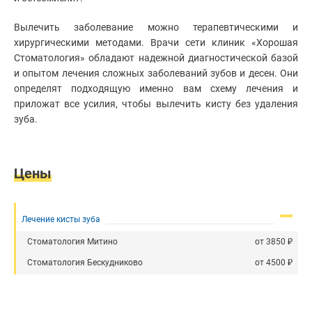
рта
Клиники
Перелечивание каналов зуба
Лечение
Вылечить заболевание можно терапевтическими и
зубов
Лечение свища на десне
Врачи
хирургическими методами. Врачи сети клиник «Хорошая
Диагностика
Реминерализация зубов
Стоматология» обладают надежной диагностической базой
в
Статьи
и опытом лечения сложных заболеваний зубов и десен. Они
Использование штифтов
стоматологии
определят подходящую именно вам схему лечения и
Реставрация
Анестезия
зубов
приложат все усилия, чтобы вылечить кисту без удаления
Лечение кариеса
Чистка
зуба.
зубов
Лечение периодонтита
Диагностика
Лечение зубов при беременности
зубов
Лечение пульпита
Цены
Стоматолог-
имплантолог
Лечение зубов под микроскопом
Удаление
Лечение кисты зуба
зубов
Лечение кисты зуба
Восстановление эмали зубов
Установка
абатмента
Стоматология Митино
от
3850
Наращивание зубов
Установка
Удаление нерва зуба
Стоматология Бескудниково
от
4500
брекетов
Наращивание зубов
Хирургическая
стоматология
Лечение флюса