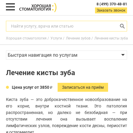
8 (499) 370-48-81
8
Заказать звонок
(499)
370-
48-
Найти услугу, врача или статью
81
Хорошая стоматология
Услуги
Лечение зубов
Лечение кисты зуба
Заказать звонок
с
Быстрая навигация по услугам
9:00
до
21:00
Гигиена полости рта
Лечение кисты зуба
пн-
Лечение зубов
вс
Цементная пломба
Цена услуг от 3850
Записаться на приём
Найти услугу, врача или статью
Световая пломба
Киста зуба — это доброкачественное новообразование на
Лечение кариеса
его корне, внутри костной ткани. Это патология
Лечение пульпита
распространенная, но далеко не безобидная — при
Услуги
Лечение периодонтита
отсутствии лечения она вызывает воспаление
Лечение кариеса без сверления Icon
лимфатических узлов, повреждение кости десны, периостит
Акции
Гигиена
полости
и остеомиелит.
Перелечивание каналов зуба