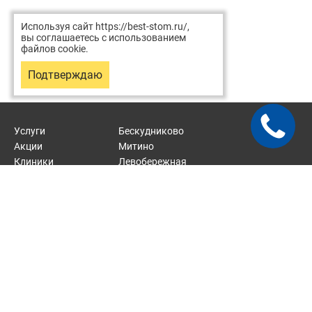
Используя сайт https://best-stom.ru/,
вы соглашаетесь с использованием
файлов cookie.
Подтверждаю
Услуги
Бескудниково
Акции
Митино
Клиники
Левобережная
Врачи
Отрадное
Статьи
Карта сайта
2026 © Хорошая стоматология — сеть стоматологических
клиник.
Стоматологические услуги около м. Верхние Лихоборы, м.
Митино, м. Тушинская, м. Речной вокзал, м. Отрадное.