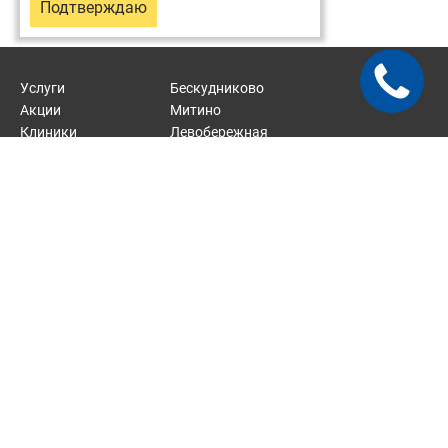
Подтверждаю
Услуги
Бескудниково
Акции
Митино
Клиники
Левобережная
Врачи
Отрадное
Статьи
Карта сайта
2026 © Хорошая стоматология — сеть стоматологических
клиник.
Стоматологические услуги около м. Верхние Лихоборы, м.
Митино, м. Тушинская, м. Речной вокзал, м. Отрадное.
Соглашение на обработку персональных данных.
Все материалы и дизайн сайта являются объектами авторского