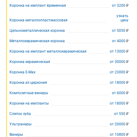
Эстетическая
Коронка E-Max
стоматология
Коронка на имплант временная
от
3200
Коронка из циркония
Имплантация
узнать
зубов
Композитные виниры
Коронка металлопластмассовая
цену
Отбеливание
Коронки на импланты
зубов
Цельнометаллическая коронка
от
5050
Слепок зуба
Лечение
Металлокерамическая коронка
от
4000
десен
Ультраниры
Протезирование
Коронка на имплант металлокерамическая
от
13000
Виниры
зубов
Коронки на импланты
Детская
Коронка керамическая
от
30000
стоматология
Коронка керамическая
Коронка E-Max
от
23000
Исправление
Металлокерамическая коронка
прикуса
Коронка из циркония
от
18000
Коронка керамическая
Коронки
Композитные виниры
от
6000
Коронка из циркония
Зубные вкладки
Коронки на импланты
от
18000
Коронка на имплант циркониевая
Слепок зуба
от
550
Снятие коронки
Ультраниры
от
20000
Культевая вкладка
Виниры
от
10800