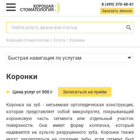
8 (499) 370-48-81
8
Заказать звонок
(499)
370-
48-
Найти услугу, врача или статью
81
Хорошая стоматология
Услуги
Коронки
Заказать звонок
с
Быстрая навигация по услугам
9:00
до
21:00
Гигиена полости рта
Коронки
пн-
Лечение зубов
вс
Диагностика в стоматологии
Цена услуг от 500
Записаться на приём
Найти услугу, врача или статью
Реставрация зубов
Коронка на зуб - несъемная ортопедическая конструкция,
Чистка зубов
которая представляет собой микропротез, покрывающий
Диагностика зубов
коронковую часть сегмента или отдельный участок
Услуги
Стоматолог-имплантолог
поверхности. Она имеет форму колпачка, который
надевается на культю разрушенного зуба. Коронки также
Удаление зубов
Акции
Гигиена
полости
могут закрепляться на соседние зубы, если сегмент был