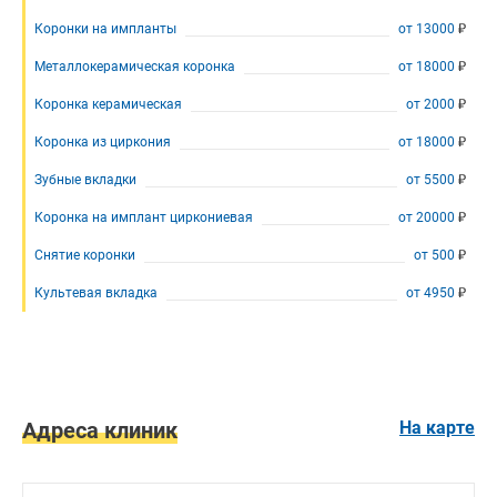
Коронки на импланты
от
13000
Металлокерамическая коронка
от
18000
Стоматология Бескудниково
от 18000
Коронка керамическая
от
2000
Коронка из циркония
от
18000
Зубные вкладки
от
5500
Стоматология Бескудниково
от 5500
Коронка на имплант циркониевая
от
20000
Снятие коронки
от
500
Культевая вкладка
от
4950
Адреса клиник
На карте