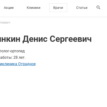
Акции
Клиники
Врачи
Статьи
геевич
инкин Денис Сергеевич
толог-ортопед
аботы: 28 лет.
иклиника Отрадное