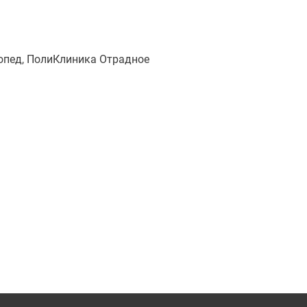
топед, ПолиКлиника Отрадное