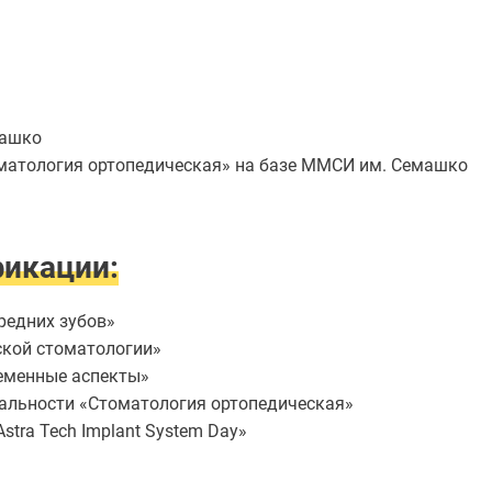
машко
томатология ортопедическая» на базе ММСИ им. Семашко
икации:
редних зубов»
ской стоматологии»
ременные аспекты»
иальности «Стоматология ортопедическая»
stra Tech Implant System Day»