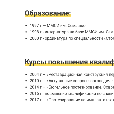
зубов
Отбеливание
Образование:
зубов
Лечение
десен
1997 г — ММСИ им. Семашко
Протезирование
1998 г - интернатура на базе ММСИ им. Се
зубов
2000 г - ординатура по специальности «С
Детская
стоматология
Исправление
прикуса
Курсы повышения квалиф
Коронки
2004 г – «Реставрационная конструкция пе
2010 г – «Актуальные вопросы ортопедиче
2014 г – «Бюгельное протезирование. Сов
2016 г - повышение квалификации по спец
2017 г – «Протезирование на имплантатах A