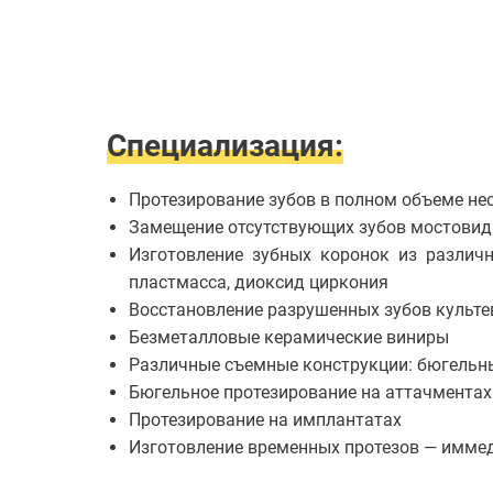
зубов
Врачи
Диагностика
в
Статьи
стоматологии
Реставрация
зубов
Чистка
Специализация:
зубов
Диагностика
зубов
Протезирование зубов в полном объеме н
Стоматолог-
Замещение отсутствующих зубов мостови
имплантолог
Изготовление зубных коронок из различ
Удаление
пластмасса, диоксид циркония
зубов
Восстановление разрушенных зубов куль
Установка
абатмента
Безметалловые керамические виниры
Установка
Различные съемные конструкции: бюгельны
брекетов
Бюгельное протезирование на аттачментах
Хирургическая
стоматология
Протезирование на имплантатах
Эстетическая
Изготовление временных протезов — иммеди
стоматология
Имплантация