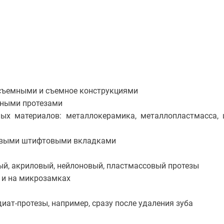
есъемными и съемное конструкциями
дными протезами
ных материалов: металлокерамика, металлопластмасса,
тевыми штифтовыми вкладками
й, акриловый, нейлоновый, пластмассовый протезы
 и на микрозамках
ат-протезы, например, сразу после удаления зуба