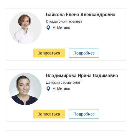
Эстетическая
стоматология
Имплантация
Байкова Елена Александровна
зубов
Стоматолог-терапевт
Отбеливание
М. Митино
зубов
Лечение
десен
Протезирование
зубов
Записаться
Подробнее
Детская
стоматология
Исправление
Владимирова Ирина Вадимовна
прикуса
Детский стоматолог
Коронки
М. Митино
Записаться
Подробнее