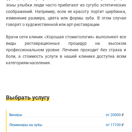
рта
Клиники
зоны улыбки люди часто прибегают из сугубо эстетических
Наращивание зубов
Лечение
соображений. Например, если ее красоту портит щербинка,
зубов
Врачи
Чистка зубов
изменение размера, цвета или формы зуба. В этом случае
Диагностика
говорят о художественной или арт-реставрации.
Диагностика зубов
в
Статьи
стоматологии
Стоматолог-имплантолог
Врачи сети клиник «Хорошая стоматология» выполняют все
Реставрация
Удаление зубов
зубов
виды реставрационных процедур на высоком
Установка абатмента
профессиональном уровне. Лечение проходит без страха и
Чистка
зубов
боли, а стоимость услуги в нашей клинике доступна всем
Установка брекетов
Диагностика
категориям населения.
Хирургическая стоматология
зубов
Эстетическая стоматология
Стоматолог-
имплантолог
Имплантация зубов
Удаление
Отбеливание зубов
зубов
Лечение десен
Выбрать услугу
Установка
абатмента
Протезирование зубов
Установка
Детская стоматология
брекетов
Виниры
от
20000
Исправление прикуса
Хирургическая
Люминиры на зубы
от
17100
стоматология
Коронки