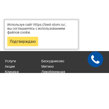
Используя сайт https://best-stom.ru/,
вы соглашаетесь с использованием
файлов cookie.
Подтверждаю
Услуги
Бескудниково
Акции
Митино
Клиники
Левобережная
Врачи
Отрадное
Статьи
Карта сайта
2026 © Хорошая стоматология — сеть стоматологических
клиник.