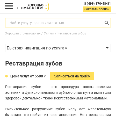
8 (499) 370-48-81
8
Заказать звонок
(499)
370-
48-
Найти услугу, врача или статью
81
Хорошая стоматология
Услуги
Реставрация зубов
Заказать звонок
с
Быстрая навигация по услугам
9:00
до
21:00
Гигиена полости рта
Реставрация зубов
пн-
Лечение зубов
вс
Диагностика в стоматологии
Цена услуг от 5500
Записаться на приём
Найти услугу, врача или статью
Реставрация зубов
Реставрация зубов — это процедура восстановления
Виниры
эстетики и функциональности зубного ряда путем имитации
Люминиры на зубы
здоровой дентальной ткани искусственными материалами.
Услуги
Зубные вкладки
Ультраниры
Значительное разрушение зубов нарушает жевательную
Акции
Гигиена
полости
функцию, что требует их восстановления. Но к реставрации
Виниры