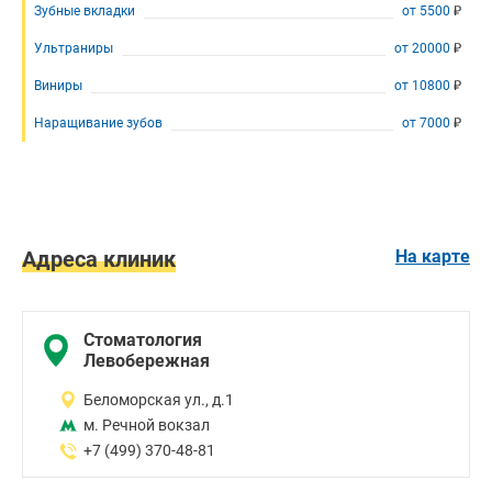
Эстетическая
Зубные вкладки
от
5500
стоматология
Имплантация
Ультраниры
от
20000
зубов
Виниры
от
10800
Отбеливание
зубов
Наращивание зубов
от
7000
Лечение
десен
Стоматология Бескудниково
от 7000
Протезирование
зубов
Детская
стоматология
Адреса клиник
На карте
Исправление
прикуса
Коронки
Стоматология
Левобережная
Беломорская ул., д.1
м. Речной вокзал
+7 (499) 370-48-81