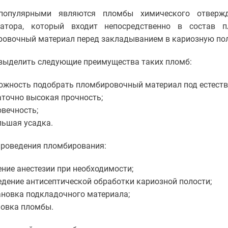
популярными являются пломбы химического отвержд
затора, который входит непосредственно в состав
овочный материал перед закладыванием в кариозную поло
выделить следующие преимущества таких пломб:
ожность подобрать пломбировочный материал под естестве
аточно высокая прочность;
овечность;
льшая усадка.
роведения пломбирования:
ние анестезии при необходимости;
едение антисептической обработки кариозной полости;
ановка подкладочного материала;
новка пломбы.