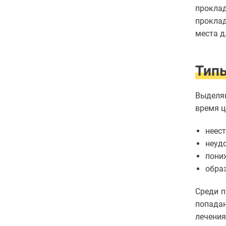
зубов
прокла
Отбеливание
проклад
зубов
места д
Лечение
десен
Протезирование
зубов
Тип
Детская
стоматология
Выделя
Исправление
прикуса
время ц
Коронки
неест
неуд
пони
обра
Среди п
попадан
лечения