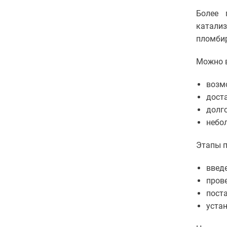
Более 
катали
пломбир
Можно 
возм
дост
долг
небо
Этапы п
введе
пров
пост
уста