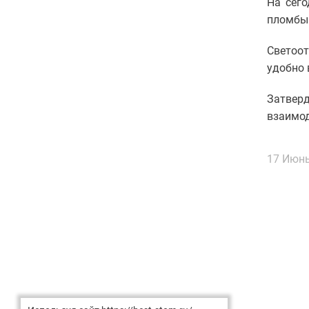
На сег
пломбы 
Светоо
удобно 
Затвер
взаимод
17 Июнь