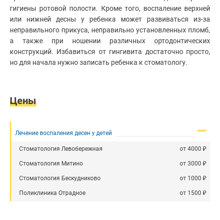
Установка абатмента
рта
Клиники
гигиены ротовой полости. Кроме того, воспаление верхней
Установка брекетов
Лечение
или нижней десны у ребенка может развиваться из-за
зубов
Врачи
Хирургическая стоматология
неправильного прикуса, неправильно установленных пломб,
Диагностика
а также при ношении различных ортодонтических
Эстетическая стоматология
в
Статьи
конструкций. Избавиться от гингивита достаточно просто,
стоматологии
Имплантация зубов
но для начала нужно записать ребенка к стоматологу.
Реставрация
Отбеливание зубов
зубов
Лечение десен
Чистка
зубов
Протезирование зубов
Цены
Диагностика
Детская стоматология
зубов
Лечение кариеса у детей
Стоматолог-
имплантолог
Лечение стоматита у детей
Лечение воспаления десен у детей
Удаление
Чистка зубов детям
Стоматология Левобережная
от
4000
зубов
Лечение воспаления десен у детей
Установка
Стоматология Митино
от
3000
абатмента
Фторирование зубов у детей
Стоматология Бескудниково
от
1000
Установка
Удаление молочного зуба
брекетов
Поликлиника Отрадное
от
1500
Панорамный снимок зубов (ОПТГ) детям
Хирургическая
стоматология
Дентикюр