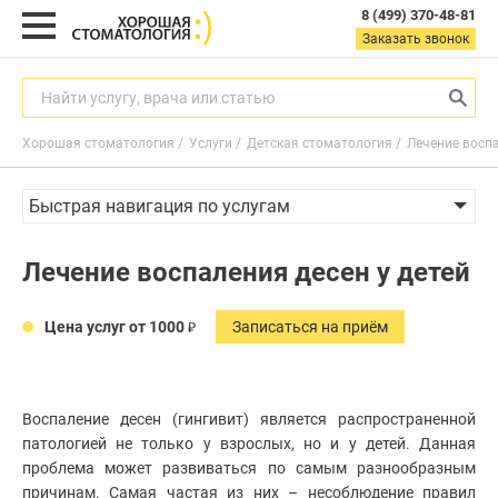
8 (499) 370-48-81
8
Заказать звонок
(499)
370-
48-
Найти услугу, врача или статью
81
Хорошая стоматология
Услуги
Детская стоматология
Лечение воспа
Заказать звонок
с
Быстрая навигация по услугам
9:00
до
21:00
Гигиена полости рта
Лечение воспаления десен у детей
пн-
Лечение зубов
вс
Диагностика в стоматологии
Цена услуг от 1000
Записаться на приём
Найти услугу, врача или статью
Реставрация зубов
Чистка зубов
Диагностика зубов
Воспаление десен (гингивит) является распространенной
Услуги
Стоматолог-имплантолог
патологией не только у взрослых, но и у детей. Данная
проблема может развиваться по самым разнообразным
Удаление зубов
Акции
Гигиена
полости
причинам. Самая частая из них – несоблюдение правил