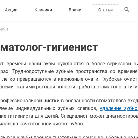
Акции
Клиники
Врачи
Статьи
нист
матолог-гигиенист
от времени наши зубы нуждаются в более серьезной чи
урах. Труднодоступные зубные пространства со времен
 легко превращаются в кариозные очаги. Глубокая очис
 всеми тканями ротовой полости - работа стоматолога-гиги
рофессиональной чистки в обязанности стоматолога вход
вление индивидуальных зубных слепков,
удаление зубно
ие гигиениста для детей. Специалист может диагностир
малыша качественной чистке зубов.
ли ваши зубы прошли тщательную санацию и больше не ч