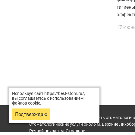
гигиен
эффекти
17 Июнь
Используя сайт https://best-stom.ru/,
вы соглашаетесь с использованием
файлов cookie.
Подтверждаю
2026 © Хорошая стоматология — сеть стоматологич
Стоматологические услуги около м. Верхние Лихобор
Речной вокзал, м. Отрадное.