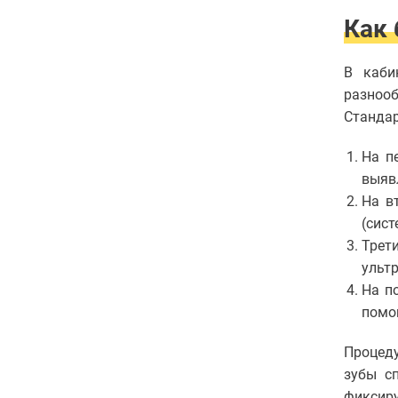
Как 
В каби
разноо
Стандар
На п
выяв
На в
(сист
Трет
ульт
На п
помо
Процед
зубы с
фиксир