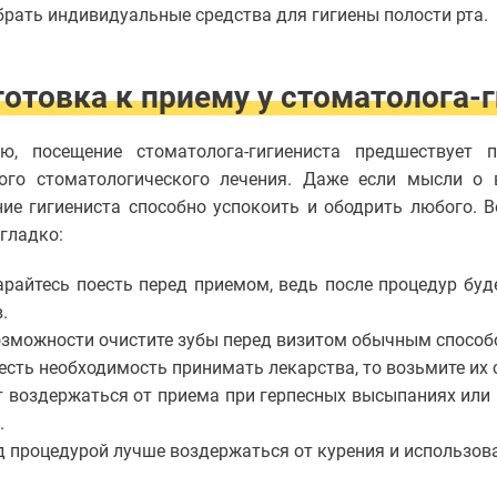
брать индивидуальные средства для гигиены полости рта.
отовка к приему у стоматолога-
ую, посещение стоматолога-гигиениста предшествует 
ного стоматологического лечения. Даже если мысли о в
ие гигиениста способно успокоить и ободрить любого. В
гладко:
арайтесь поесть перед приемом, ведь после процедур буд
.
озможности очистите зубы перед визитом обычным способ
есть необходимость принимать лекарства, то возьмите их 
т воздержаться от приема при герпесных высыпаниях или
.
д процедурой лучше воздержаться от курения и использо