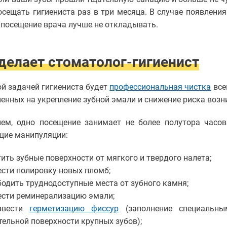
осещать гигиениста раз в три месяца. В случае появления
, посещение врача лучше не откладывать.
делает стоматолог-гигиенист
й задачей гигиениста будет
профессиональная чистка
все
енных на укрепление зубной эмали и снижение риска возн
нем, одно посещение занимает не более полутора часов
щие манипуляции:
ить зубные поверхности от мягкого и твердого налета;
ести полировку новых пломб;
бодить труднодоступные места от зубного камня;
ести реминерализацию эмали;
звести
герметизацию фиссур
(заполнение специальны
тельной поверхности крупных зубов);