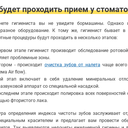
будет проходить прием у стомато
нете гигиениста вы не увидите бормашины. Однако в
бразное оборудование. К тому же, гигиенист бывает в 
тные процедуры будут проходить в несколько этапов:
ервом этапе гигиенист производит обследование ротово
ляет проблемные зоны.
тором - происходит
очистка зубов от налета
чаще всего
ема Air flow).
ий этап включает в себя удаление минеральных отл
развуковой аппарат со специальной насадкой.
оследнем этапе происходит полировка всех поверхностей
щью фтористого лака.
ура определения индекса чистоты зубов заслуживает от
пециальным красителем и предлагает вам провести обы
уется. Так выявляются недочеты ежедневной гигиены и 