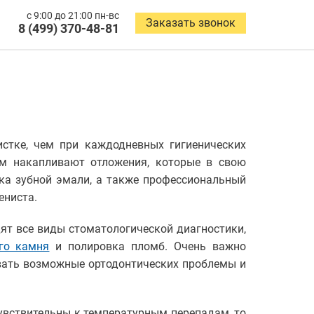
с 9:00 до 21:00 пн-вс
Заказать звонок
8 (499) 370-48-81
стке, чем при каждодневных гигиенических
ем накапливают отложения, которые в свою
тка зубной эмали, а также профессиональный
ениста.
ят все виды стоматологической диагностики,
го камня
и полировка пломб. Очень важно
овать возможные ортодонтических проблемы и
увствительны к температурным перепадам, то