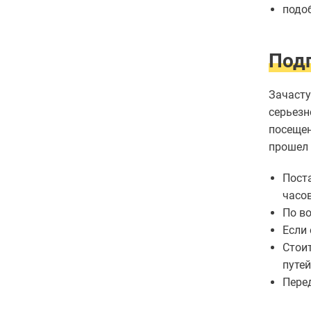
зубов
подо
Отбеливание
зубов
Лечение
Подг
десен
Протезирование
зубов
Зачаст
Детская
серьез
стоматология
посещен
Исправление
прошел 
прикуса
Коронки
Пост
часов
По в
Если 
Стои
путей
Пере