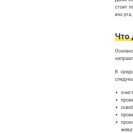
зубов
Врачи
стоит п
Диагностика
в
Статьи
изо рта
стоматологии
Реставрация
зубов
Что 
Чистка
зубов
Диагностика
Основно
зубов
направл
Стоматолог-
имплантолог
В сред
Удаление
зубов
следую
Установка
абатмента
очист
Установка
пров
брекетов
осво
Хирургическая
стоматология
пров
Эстетическая
прои
стоматология
жева
Имплантация