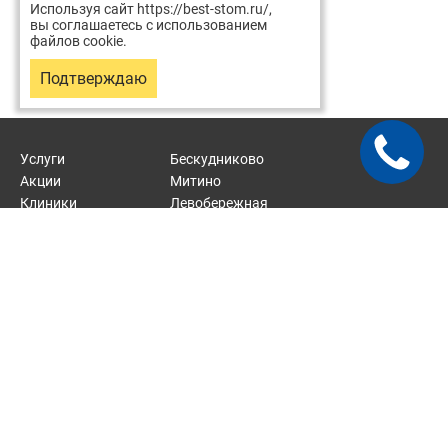
Используя сайт https://best-stom.ru/,
вы соглашаетесь с использованием
файлов cookie.
Подтверждаю
Услуги
Бескудниково
Акции
Митино
Клиники
Левобережная
Врачи
Отрадное
Статьи
Карта сайта
2026 © Хорошая стоматология — сеть стоматологических
клиник.
Стоматологические услуги около м. Верхние Лихоборы, м.
Митино, м. Тушинская, м. Речной вокзал, м. Отрадное.
Соглашение на обработку персональных данных.