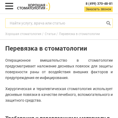
8 (499) 370-48-81
8
Заказать звонок
(499)
370-
48-
Найти услугу, врача или статью
81
Хорошая стоматология
Статьи
Перевязка в стоматологии
Заказать звонок
Перевязка в стоматологии
с
9:00
до
Операционное вмешательство в стоматологии
21:00
пн-
предусматривает наложение десневых повязок для защиты
вс
поверхности раны от воздействия внешних факторов и
предупреждения ее инфицирования.
Найти услугу, врача или статью
Хирургическая и терапевтическая стоматология использует
десневые повязки в качестве лечебного, вспомогательного и
защитного средства.
Услуги
Акции
Гигиена
полости