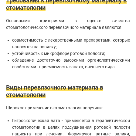
Требования к перевязочному материалу в
рта
Клиники
стоматологии
Лечение
зубов
Врачи
Основными критериями в оценке качества
Диагностика
стоматологического перевязочного материала являются:
в
Статьи
стоматологии
Реставрация
совместимость с лекарственными препаратами, которые
зубов
наносятся на повязку;
Чистка
устойчивость к микрофлоре ротовой полости;
зубов
обладание достаточно высокими органолептическими
Диагностика
свойствами - приемлемость запаха, внешнего вида.
зубов
Стоматолог-
имплантолог
Виды перевязочного материала в
Удаление
зубов
стоматологии
Установка
абатмента
Широкое применение в стоматологии получили:
Установка
брекетов
Гигроскопическая вата - применяется в терапевтической
Хирургическая
стоматологии в целях подсушивания ротовой полости
стоматология
пациента при лечении. Формируют ватные валики,