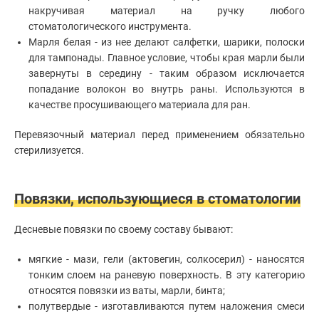
Эстетическая
накручивая материал на ручку любого
стоматология
стоматологического инструмента.
Имплантация
зубов
Марля белая - из нее делают салфетки, шарики, полоски
для тампонады. Главное условие, чтобы края марли были
Отбеливание
зубов
завернуты в середину - таким образом исключается
Лечение
попадание волокон во внутрь раны. Используются в
десен
качестве просушивающего материала для ран.
Протезирование
зубов
Перевязочный материал перед применением обязательно
Детская
стерилизуется.
стоматология
Исправление
прикуса
Повязки, использующиеся в стоматологии
Коронки
Десневые повязки по своему составу бывают:
мягкие - мази, гели (актовегин, солкосерил) - наносятся
тонким слоем на раневую поверхность. В эту категорию
относятся повязки из ваты, марли, бинта;
полутвердые - изготавливаются путем наложения смеси