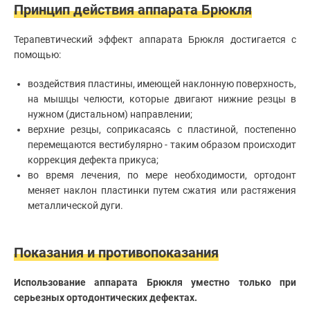
Эстетическая
Принцип действия аппарата Брюкля
стоматология
Имплантация
Терапевтический эффект аппарата Брюкля достигается с
зубов
помощью:
Отбеливание
зубов
воздействия пластины, имеющей наклонную поверхность,
Лечение
десен
на мышцы челюсти, которые двигают нижние резцы в
Протезирование
нужном (дистальном) направлении;
зубов
верхние резцы, соприкасаясь с пластиной, постепенно
Детская
перемещаются вестибулярно - таким образом происходит
стоматология
коррекция дефекта прикуса;
Исправление
во время лечения, по мере необходимости, ортодонт
прикуса
меняет наклон пластинки путем сжатия или растяжения
Коронки
металлической дуги.
Показания и противопоказания
Использование аппарата Брюкля уместно только при
серьезных ортодонтических дефектах.