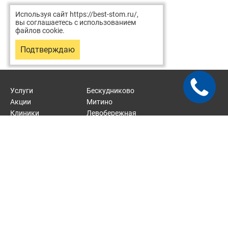
Используя сайт https://best-stom.ru/,
вы соглашаетесь с использованием
файлов cookie.
Подтверждаю
Услуги
Бескудниково
Акции
Митино
Клиники
Левобережная
Врачи
Отрадное
Статьи
Карта сайта
2026 © Хорошая стоматология — сеть стоматологических
клиник.
Стоматологические услуги около м. Верхние Лихоборы, м.
Митино, м. Тушинская, м. Речной вокзал, м. Отрадное.