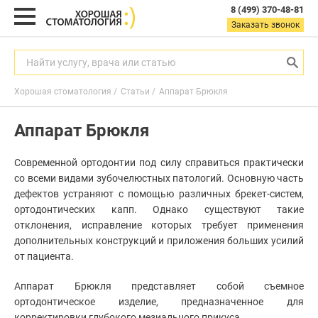
8 (499) 370-48-81
8
Заказать звонок
(499)
370-
48-
Найти услугу, врача или статью
81
Хорошая стоматология
Статьи
Аппарат Брюкля
Заказать звонок
Аппарат Брюкля
с
9:00
до
Современной ортодонтии под силу справиться практически
21:00
пн-
со всеми видами зубочелюстных патологий. Основную часть
вс
дефектов устраняют с помощью различных брекет-систем,
ортодонтических капп. Однако существуют такие
Найти услугу, врача или статью
отклонения, исправление которых требует применения
дополнительных конструкций и приложения больших усилий
от пациента.
Услуги
Аппарат Брюкля представляет собой съемное
Акции
ортодонтическое изделие, предназначенное для
Гигиена
полости
корректировки глубокого мезиального прикуса.