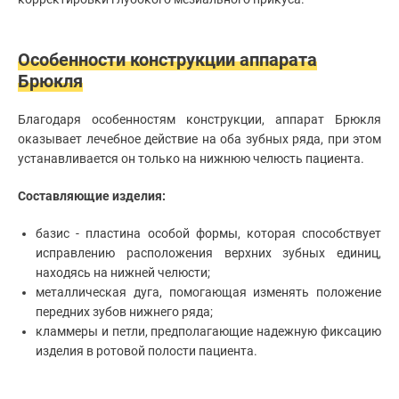
рта
Клиники
Лечение
зубов
Врачи
Особенности конструкции аппарата
Диагностика
Брюкля
в
Статьи
стоматологии
Реставрация
Благодаря особенностям конструкции, аппарат Брюкля
зубов
оказывает лечебное действие на оба зубных ряда, при этом
Чистка
устанавливается он только на нижнюю челюсть пациента.
зубов
Диагностика
Составляющие изделия:
зубов
Стоматолог-
базис - пластина особой формы, которая способствует
имплантолог
исправлению расположения верхних зубных единиц,
Удаление
находясь на нижней челюсти;
зубов
металлическая дуга, помогающая изменять положение
Установка
абатмента
передних зубов нижнего ряда;
Установка
кламмеры и петли, предполагающие надежную фиксацию
брекетов
изделия в ротовой полости пациента.
Хирургическая
стоматология