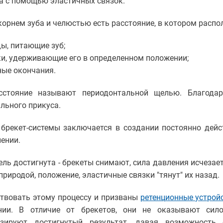
 а с помощью эластичных связок.
орнем зуба и челюстью есть расстояние, в котором распо
ы, питающие зуб;
ки, удерживающие его в определенном положении;
ные окончания.
сстояние называют периодонтальной щелью. Благода
льного прикуса.
брекет-системы заключается в создании постоянно дей
ении.
ель достигнута - брекеты снимают, сила давления исчезает
природой, положение, эластичные связки "тянут" их назад.
твовать этому процессу и призваны
ретенционные устрой
нии. В отличие от брекетов, они не оказывают сило
изируют достигнутый результат, давая возможность