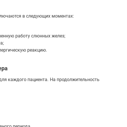
ключаются в следующих моментах:
шенную работу слюнных желез;
а;
лергическую реакцию.
ера
 для каждого пациента. На продолжительность
вного периода.