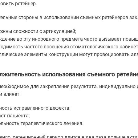
овить ретейнер.
ельные стороны в использовании съемных ретейнеров за
ожны сложности с артикуляцией;
ждение во рту инородного предмета часто вызывает повы
ходимость частого посещения стоматологического кабинет
ллические элементы конструкции могут провоцировать ал
лжительность использования съемного ретейн
необходимое для закрепления результата, индивидуально
и влияет:
ность исправленного дефекта;
ст пациента;
ельность терапевтического лечения.
вило, ретенционный период длится в два раза дольше акти