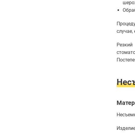
шеро
Обра
Процеду
случае,
Резкий
стомат
Постепе
Нес
Матер
Несъемн
Изделие