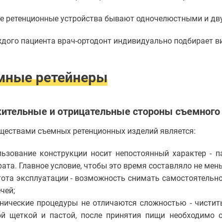
е ретенционные устройства бывают одночелюстными и дв
дого пациента врач-ортодонт индивидуально подбирает ви
мные ретейнеры
ительные и отрицательные стороны съемного
ествами съемных ретенционных изделий является:
льзование конструкции носит непостоянный характер - 
ата. Главное условие, чтобы это время составляло не мень
тота эксплуатации - возможность снимать самостоятельно
чей;
енические процедуры не отличаются сложностью - чистит
ой щеткой и пастой, после принятия пищи необходимо 