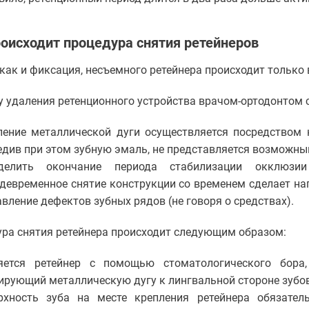
роисходит процедура снятия ретейнеров
 как и фиксация, несъемного ретейнера происходит только
у удаления ретенционного устройства врачом-ортодонтом
ление металлической дуги осуществляется посредством к
едив при этом зубную эмаль, не представляется возможны
делить окончание периода стабилизации окклюзии
девременное снятие конструкции со временем сделает нап
вление дефектов зубных рядов (не говоря о средствах).
ра снятия ретейнера происходит следующим образом:
яется ретейнер с помощью стоматологического бора
ирующий металлическую дугу к лингвальной стороне зубов
рхность зуба на месте крепления ретейнера обязател