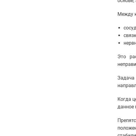
основе,
зубов
Врачи
Диагностика
в
Между к
Статьи
стоматологии
Реставрация
сосуд
зубов
связ
Чистка
зубов
нерв
Диагностика
зубов
Это ра
Стоматолог-
неправи
имплантолог
Удаление
Задача 
зубов
направл
Установка
абатмента
Установка
Когда ц
брекетов
данное 
Хирургическая
стоматология
Препятс
Эстетическая
стоматология
положе
Имплантация
стабил