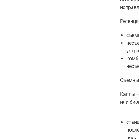
зубов
исправл
Отбеливание
зубов
Ретенци
Лечение
десен
съем
Протезирование
зубов
несъ
Детская
устр
стоматология
комб
Исправление
прикуса
несъе
Коронки
Съемные
Каппы –
или био
стан
посл
ряда 