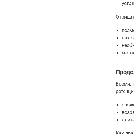
устан
Отрицат
возм
нахо
необ
мета
Продо
Время, 
ретенци
слож
возра
длит
Как пра