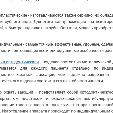
опластические - изготавливаются также серийно, но обл
ы зубного ряда. Для этого каппу помещают на некоторое
ой, и быстро надевают на зубы. Остывая, модель приобрет
видуальные - самые точные, эффективные, удобные, сделан
чности повторяющие все индивидуальные особенности расп
ка ортодонтическая
– изделие состоит из металлической 
вливается для каждого пациента отдельно, по инди
ностью жесткой фиксации, чем надежно закрепляет н
тического изделия состоит в его низкой эстетичности.
р охватывающий – представляет собой ортодонтическую
лергенным пластиком, и охватывающей вестибулярную
ование такого аппарата также уместно при повышенной
. Изготовление аппарата происходит по индивидуальным 