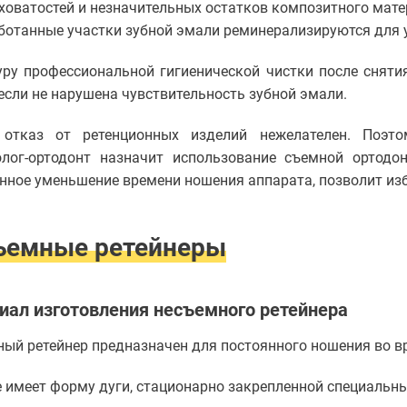
ховатостей и незначительных остатков композитного мате
ботанные участки зубной эмали реминерализируются для 
ру профессиональной гигиенической чистки после сняти
 если не нарушена чувствительность зубной эмали.
 отказ от ретенционных изделий нежелателен. Поэто
олог-ортодонт назначит использование съемной ортодон
нное уменьшение времени ношения аппарата, позволит из
ъемные ретейнеры
иал изготовления несъемного ретейнера
ый ретейнер предназначен для постоянного ношения во в
 имеет форму дуги, стационарно закрепленной специальны