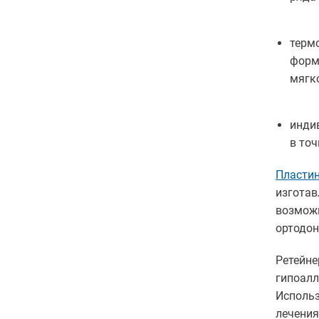
терм
форм
мягк
инди
в то
Пластин
изгота
возмож
ортодон
Ретейне
гипоал
Использ
лечения