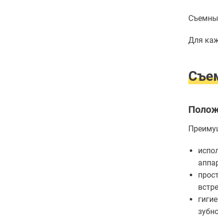
Съемны
Для каж
Съе
Полож
Преимущ
испо
аппар
прос
встре
гиги
зубн