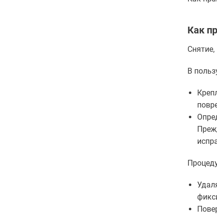
Как п
Снятие,
В польз
Креп
повр
Опре
Преж
испра
Процеду
Удал
фикс
Пове