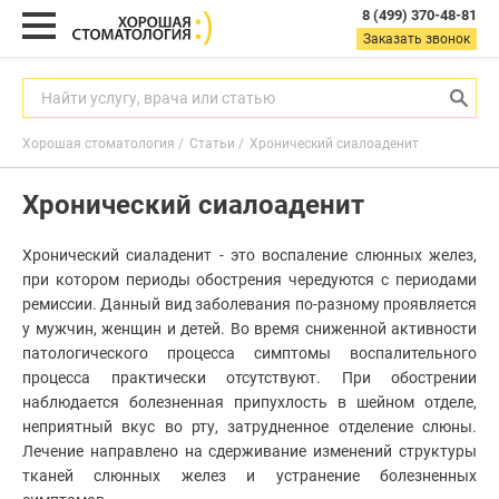
8 (499) 370-48-81
8
Заказать звонок
(499)
370-
48-
Найти услугу, врача или статью
81
Хорошая стоматология
Статьи
Хронический сиалоаденит
Заказать звонок
Хронический сиалоаденит
с
9:00
до
Хронический сиаладенит - это воспаление слюнных желез,
21:00
пн-
при котором периоды обострения чередуются с периодами
вс
ремиссии. Данный вид заболевания по-разному проявляется
у мужчин, женщин и детей. Во время сниженной активности
Найти услугу, врача или статью
патологического процесса симптомы воспалительного
процесса практически отсутствуют. При обострении
наблюдается болезненная припухлость в шейном отделе,
неприятный вкус во рту, затрудненное отделение слюны.
Услуги
Лечение направлено на сдерживание изменений структуры
Акции
Гигиена
тканей слюнных желез и устранение болезненных
полости