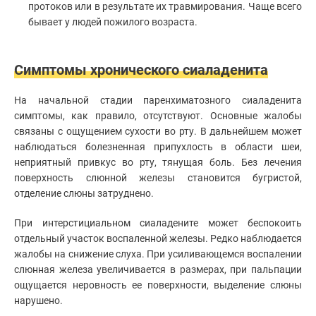
Эстетическая
протоков или в результате их травмирования. Чаще всего
стоматология
бывает у людей пожилого возраста.
Имплантация
зубов
Отбеливание
Симптомы хронического сиаладенита
зубов
Лечение
десен
На начальной стадии
паренхиматозного сиаладенита
Протезирование
симптомы, как правило, отсутствуют. Основные жалобы
зубов
связаны с ощущением сухости во рту. В дальнейшем может
Детская
наблюдаться болезненная припухлость в области шеи,
стоматология
неприятный привкус во рту, тянущая боль. Без лечения
Исправление
поверхность слюнной железы становится бугристой,
прикуса
отделение слюны затруднено.
Коронки
При
интерстициальном сиаладените
может беспокоить
отдельный участок воспаленной железы. Редко наблюдается
жалобы на снижение слуха. При усиливающемся воспалении
слюнная железа увеличивается в размерах, при пальпации
ощущается неровность ее поверхности, выделение слюны
нарушено.