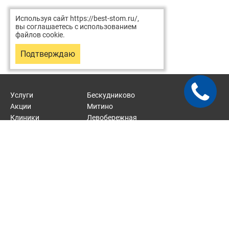
Используя сайт https://best-stom.ru/,
вы соглашаетесь с использованием
файлов cookie.
Подтверждаю
Услуги
Бескудниково
Акции
Митино
Клиники
Левобережная
Врачи
Отрадное
Статьи
Карта сайта
2026 © Хорошая стоматология — сеть стоматологических
клиник.
Стоматологические услуги около м. Верхние Лихоборы, м.
Митино, м. Тушинская, м. Речной вокзал, м. Отрадное.