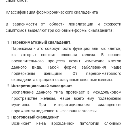
симптомов.
рта
Клиники
Лечение
Классификация форм хронического сиаладенита
зубов
Врачи
Диагностика
В зависимости от области локализации и схожести
в
Статьи
стоматологии
симптомов выделяют три основные формы сиаладенита:
Реставрация
зубов
Паренхиматозный сиаладенит
.
Чистка
Паренхима - это совокупность функциональных клеток,
зубов
из которых состоит слюнная железа. В основе
Диагностика
воспалительного процесса лежит изменение клеток
зубов
данного вида. Такой форме заболевания чаще
Стоматолог-
подвержены женщины. От паренхиматозного
имплантолог
сиаладенита страдают околоушные слюнные железы.
Удаление
Интерстициальный сиаладенит.
зубов
Воспаление данного типа протекает в междольковом
Установка
абатмента
пространстве железы. Чаще всего ему подвержены
мужчины. При интерстициальном сиаладените
Установка
брекетов
поражаются подчелюстные слюнные железы.
Хирургическая
Протоковый сиаладенит
стоматология
Возникает из-за врожденной патологии слюнных