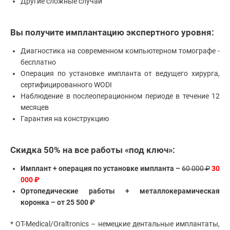
Другие сложные случаи
Эстетическая
стоматология
Имплантация
зубов
Вы получите имплантацию экспертного уровня:
Отбеливание
зубов
Диагностика на современном компьютерном томографе -
бесплатно
Лечение
десен
Операция по установке импланта от ведущего хирурга,
Протезирование
сертифицированного WODI
зубов
Наблюдение в послеоперационном периоде в течение 12
Детская
месяцев
стоматология
Гарантия на конструкцию
Исправление
прикуса
Коронки
Скидка 50% на все работы «под ключ»:
Имплант + операция по установке импланта –
60 000 ₽
30
000 ₽
Ортопедические работы + металлокерамическая
коронка – от 25 500 ₽
* OT-Мedical/Oraltronics – немецкие дентальные имплантаты,