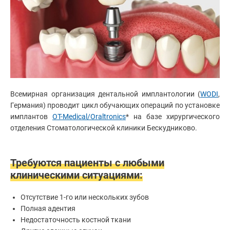
рта
Клиники
Лечение
зубов
Врачи
Диагностика
в
Статьи
стоматологии
Реставрация
зубов
Чистка
Всемирная организация дентальной имплантологии (
WODI
,
зубов
Германия) проводит цикл обучающих операций по установке
Диагностика
зубов
имплантов
OT-Мedical/Oraltronics
* на базе хирургического
отделения Стоматологической клиники Бескудниково.
Стоматолог-
имплантолог
Удаление
зубов
Требуются пациенты с любыми
Установка
клиническими ситуациями:
абатмента
Установка
Отсутствие 1-го или нескольких зубов
брекетов
Полная адентия
Хирургическая
стоматология
Недостаточность костной ткани