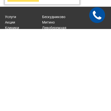
Услуги
Бескудниково
Акции
Митино
Клиники
Левобережная
Врачи
Отрадное
Статьи
Карта сайта
2026 © Хорошая стоматология — сеть стоматологических
клиник.
Стоматологические услуги около м. Верхние Лихоборы, м.
Митино, м. Тушинская, м. Речной вокзал, м. Отрадное.
Соглашение на обработку персональных данных.
Все материалы и дизайн сайта являются объектами авторского
права. Материалы, размещенные на данной странице, носят