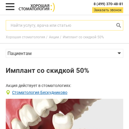
8 (499) 370-48-81
8
Заказать звонок
(499)
370-
48-
Найти услугу, врача или статью
81
Хорошая стоматология
Акции
Имплант со скидкой 50%
Заказать звонок
с
Пациентам
9:00
до
21:00
Услуги
Имплант со скидкой 50%
пн-
Статьи
вс
Акции
Акция действует в стоматологиях:
Найти услугу, врача или статью
Стоматология Бескудниково
Услуги
Акции
Гигиена
полости